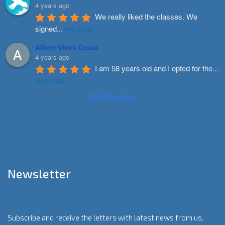
4 years ago
We really liked the classes. We 
signed
...
leer más
Albert Vives Costa
4 years ago
I am 58 years old and I opted for the
...
leer más
Next Reviews
Newsletter
Subscribe and receive the letters with latest news from us.