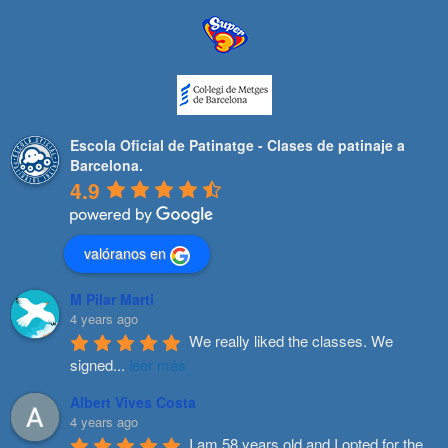
Escola Oficial de Patinatge - Clases de patinaje a
Barcelona.
4.9
valóranos en
M Pilar Marti
4 years ago
We really liked the classes. We 
signed
...
leer más
Albert Vives Costa
4 years ago
I am 58 years old and I opted for the
...