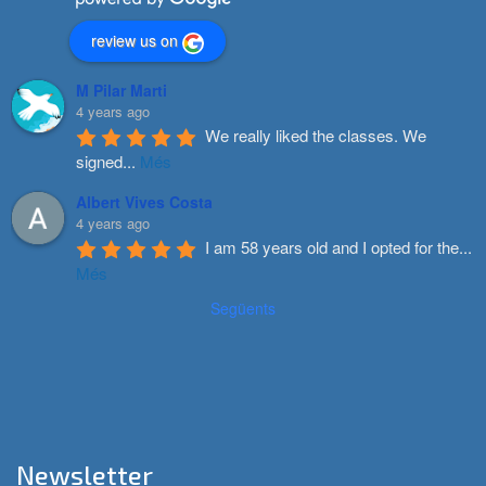
review us on
M Pilar Marti
4 years ago
We really liked the classes. We 
signed
...
Més
Albert Vives Costa
4 years ago
I am 58 years old and I opted for the
...
Més
Següents
Newsletter