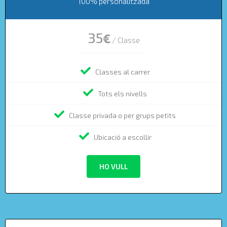
100% personalitzada
35
€
/ Classe
Classes al carrer
Tots els nivells
Classe privada o per grups petits
Ubicació a escollir
HO VULL