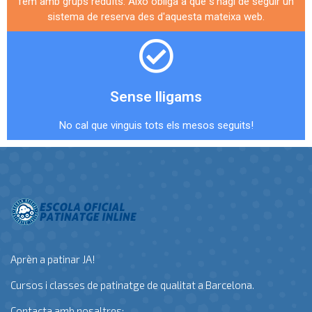
fem amb grups reduïts. Això obliga a que s'hagi de seguir un
sistema de reserva des d'aquesta mateixa web.
Sense lligams
No cal que vinguis tots els mesos seguits!
Aprèn a patinar JA!
Cursos i classes de patinatge de qualitat a Barcelona.
Contacta amb nosaltres: