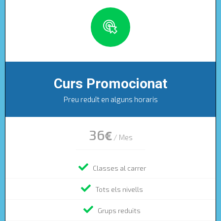
Curs Promocionat
Preu reduït en alguns horaris
36
€
/ Mes
Classes al carrer
Tots els nivells
Grups reduïts