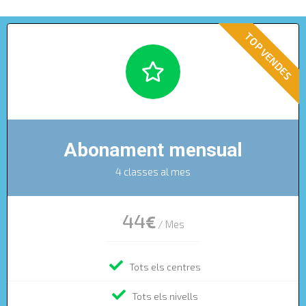
Abonament mensual
4 classes al mes
44
€
/ Mes
Tots els centres
Tots els nivells