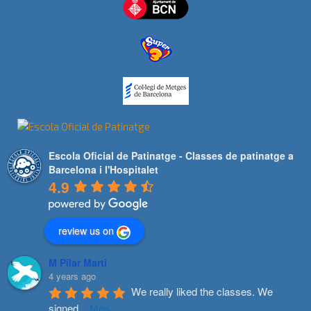
Escola Oficial de Patinatge - Classes de patinatge a
Barcelona i l'Hospitalet
4.9
review us on
M Pilar Marti
4 years ago
We really liked the classes. We 
signed
...
Més