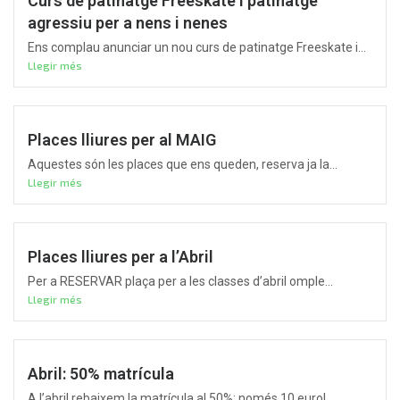
Curs de patinatge Freeskate i patinatge
agressiu per a nens i nenes
Ens complau anunciar un nou curs de patinatge Freeskate i...
Llegir més
Places lliures per al MAIG
Aquestes són les places que ens queden, reserva ja la...
Llegir més
Places lliures per a l’Abril
Per a RESERVAR plaça per a les classes d’abril omple...
Llegir més
Abril: 50% matrícula
A l’abril rebaixem la matrícula al 50%: només 10 euro!...