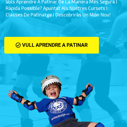
Vols Aprendre A Patinar De La Manera Més Segura I
Ràpida Possible? Apuntat Als Nostres Cursets I
Classes De Patinatge I Descobriràs Un Món Nou!
VULL APRENDRE A PATINAR