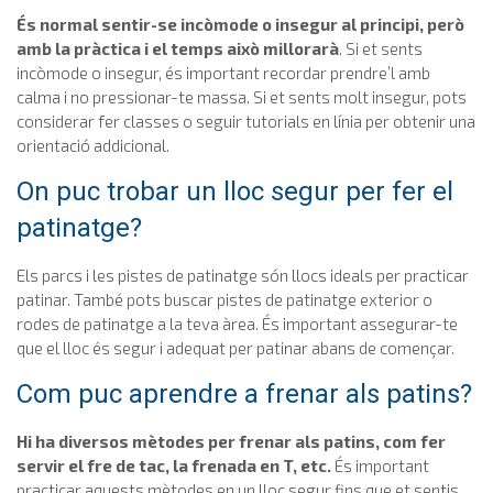
És normal sentir-se incòmode o insegur al principi, però
amb la pràctica i el temps això millorarà
. Si et sents
incòmode o insegur, és important recordar prendre’l amb
calma i no pressionar-te massa. Si et sents molt insegur, pots
considerar fer classes o seguir tutorials en línia per obtenir una
orientació addicional.
On puc trobar un lloc segur per fer el
patinatge?
Els parcs i les pistes de patinatge són llocs ideals per practicar
patinar. També pots buscar pistes de patinatge exterior o
rodes de patinatge a la teva àrea. És important assegurar-te
que el lloc és segur i adequat per patinar abans de començar.
Com puc aprendre a frenar als patins?
Hi ha diversos mètodes per frenar als patins, com fer
servir el fre de tac, la frenada en T, etc.
És important
practicar aquests mètodes en un lloc segur fins que et sentis