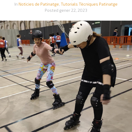
In
Noticies de Patinatge
,
Tutorials Tècniques Patinatge
Posted
gener 22, 2023