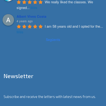
We really liked the classes. We 
signed
...
Més
Albert Vives Costa
4 years ago
I am 58 years old and I opted for the
...
Més
Següents
Newsletter
Subscribe and receive the letters with latest news from us.