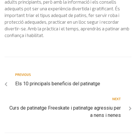
adults principiants, però amb la informació i els consells
adequats pot ser una experiència divertida i gratificant. És
important triar el tipus adequat de patins, fer servir roba i
protecció adequades, practicar en un lloc segur i recordar
divertir-se. Amb la pràctica i el temps, aprendràs a patinar amb
confiança i habilitat.
PREVIOUS
Els 10 principals beneficis del patinatge
NEXT
Curs de patinatge Freeskate i patinatge agressiu per
a nens i nenes