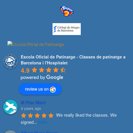
Escola Oficial de Patinatge - Classes de patinatge a
Barcelona i l'Hospitalet
4.9
review us on
M Pilar Marti
4 years ago
We really liked the classes. We 
signed
...
Més
Albert Vives Costa