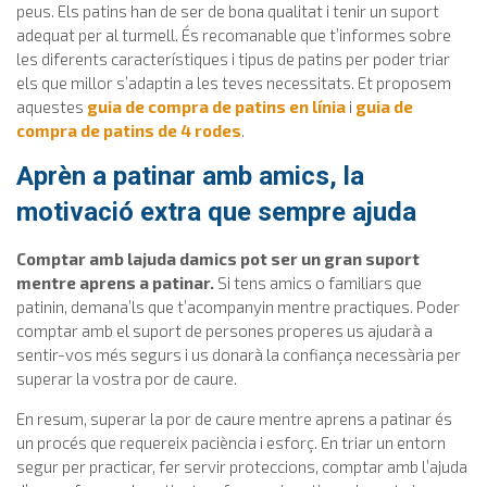
peus. Els patins han de ser de bona qualitat i tenir un suport
adequat per al turmell. És recomanable que t’informes sobre
les diferents característiques i tipus de patins per poder triar
els que millor s’adaptin a les teves necessitats. Et proposem
aquestes
guia de compra de patins en línia
i
guia de
compra de patins de 4 rodes
.
Aprèn a patinar amb amics, la
motivació extra que sempre ajuda
Comptar amb lajuda damics pot ser un gran suport
mentre aprens a patinar.
Si tens amics o familiars que
patinin, demana’ls que t’acompanyin mentre practiques. Poder
comptar amb el suport de persones properes us ajudarà a
sentir-vos més segurs i us donarà la confiança necessària per
superar la vostra por de caure.
En resum, superar la por de caure mentre aprens a patinar és
un procés que requereix paciència i esforç. En triar un entorn
segur per practicar, fer servir proteccions, comptar amb l’ajuda