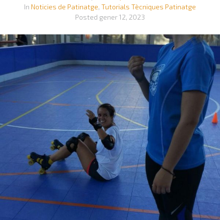
In
Noticies de Patinatge
,
Tutorials Tècniques Patinatge
Posted
gener 12, 2023