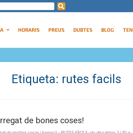
LA
HORARIS
PREUS
DUBTES
BLOG
TEN
Etiqueta:
rutes facils
rregat de bones coses!
 de moltes coses i bones!! - RUTES FÀCILS: els dissabtes 2 i 30 a...