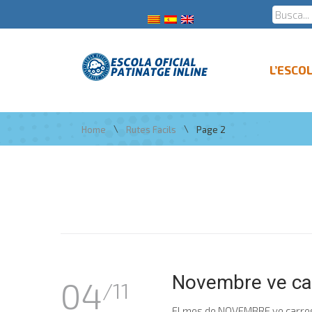
L’ESCO
\
\
Home
Rutes Facils
Page 2
Novembre ve ca
04
/11
El mes de NOVEMBRE ve carregat