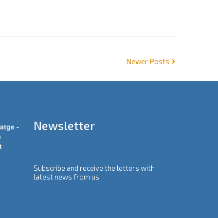
Newer Posts
Newsletter
atge -
a
t
Subscribe and receive the letters with
latest news from us.