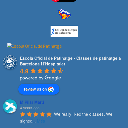
Escola Oficial de Patinatge - Classes de patinatge a
Barcelona i l'Hospitalet
4.9
review us on
M Pilar Marti
4 years ago
We really liked the classes. We 
signed
...
Més