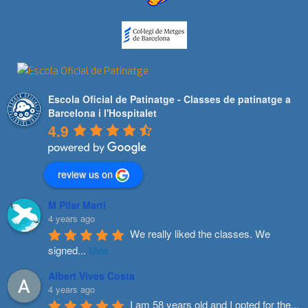
Escola Oficial de Patinatge - Classes de patinatge a
Barcelona i l'Hospitalet
4.9
review us on
M Pilar Marti
4 years ago
We really liked the classes. We 
signed
...
Més
Albert Vives Costa
4 years ago
I am 58 years old and I opted for the
...