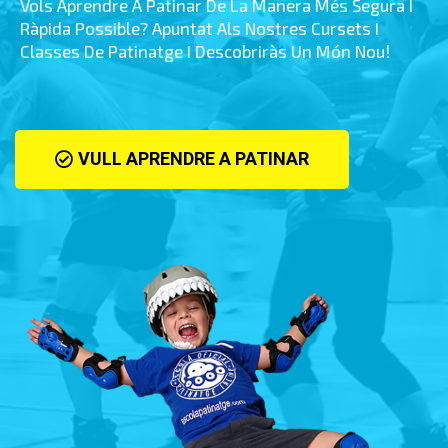
Vols Aprendre A Patinar De La Manera Més Segura I
Ràpida Possible? Apuntat Als Nostres Cursets I
Classes De Patinatge I Descobriràs Un Món Nou!
VULL APRENDRE A PATINAR