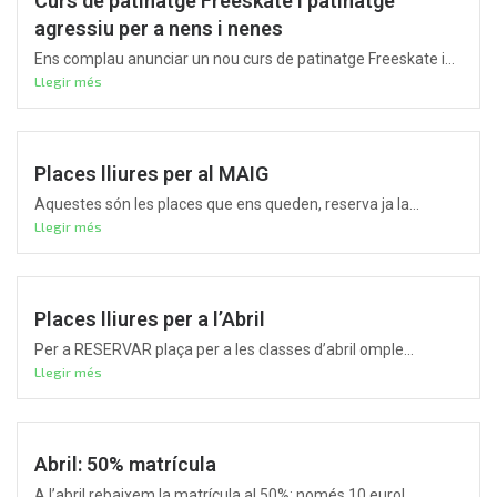
Curs de patinatge Freeskate i patinatge
agressiu per a nens i nenes
Ens complau anunciar un nou curs de patinatge Freeskate i...
Llegir més
Places lliures per al MAIG
Aquestes són les places que ens queden, reserva ja la...
Llegir més
Places lliures per a l’Abril
Per a RESERVAR plaça per a les classes d’abril omple...
Llegir més
Abril: 50% matrícula
A l’abril rebaixem la matrícula al 50%: només 10 euro!...