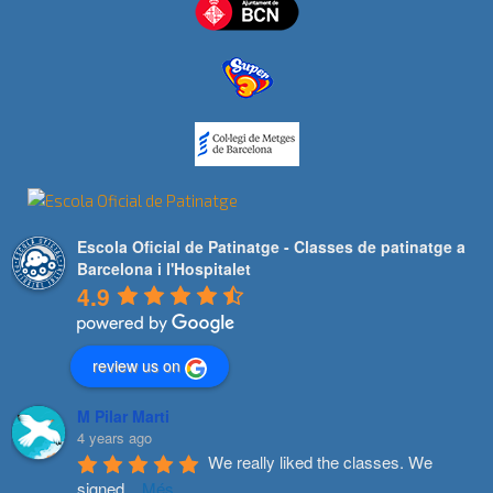
Escola Oficial de Patinatge - Classes de patinatge a
Barcelona i l'Hospitalet
4.9
review us on
M Pilar Marti
4 years ago
We really liked the classes. We 
signed
...
Més