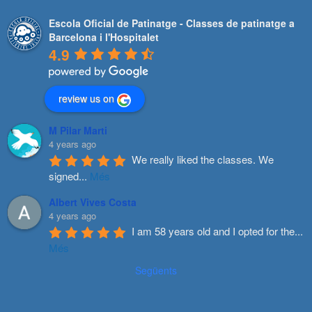
Escola Oficial de Patinatge - Classes de patinatge a
Barcelona i l'Hospitalet
4.9
review us on
M Pilar Marti
4 years ago
We really liked the classes. We 
signed
...
Més
Albert Vives Costa
4 years ago
I am 58 years old and I opted for the
...
Més
Següents