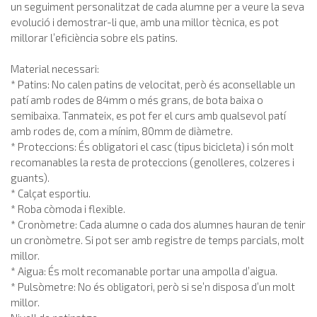
un seguiment personalitzat de cada alumne per a veure la seva
evolució i demostrar-li que, amb una millor tècnica, es pot
millorar l’eficiència sobre els patins.
Material necessari:
* Patins: No calen patins de velocitat, però és aconsellable un
patí amb rodes de 84mm o més grans, de bota baixa o
semibaixa. Tanmateix, es pot fer el curs amb qualsevol patí
amb rodes de, com a mínim, 80mm de diàmetre.
* Proteccions: És obligatori el casc (tipus bicicleta) i són molt
recomanables la resta de proteccions (genolleres, colzeres i
guants).
* Calçat esportiu.
* Roba còmoda i flexible.
* Cronòmetre: Cada alumne o cada dos alumnes hauran de tenir
un cronòmetre. Si pot ser amb registre de temps parcials, molt
millor.
* Aigua: És molt recomanable portar una ampolla d’aigua.
* Pulsòmetre: No és obligatori, però si se’n disposa d’un molt
millor.