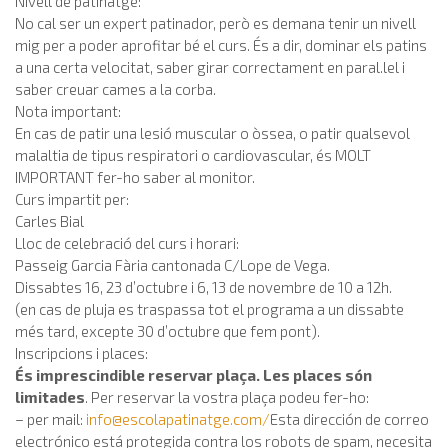
Nivell de patinatge:
No cal ser un expert patinador, però es demana tenir un nivell
mig per a poder aprofitar bé el curs. És a dir, dominar els patins
a una certa velocitat, saber girar correctament en paral.lel i
saber creuar cames a la corba.
Nota important:
En cas de patir una lesió muscular o òssea, o patir qualsevol
malaltia de tipus respiratori o cardiovascular, és MOLT
IMPORTANT fer-ho saber al monitor.
Curs impartit per:
Carles Bial
Lloc de celebració del curs i horari:
Passeig Garcia Fària cantonada C/Lope de Vega.
Dissabtes 16, 23 d’octubre i 6, 13 de novembre de 10 a 12h.
(en cas de pluja es traspassa tot el programa a un dissabte
més tard, excepte 30 d’octubre que fem pont).
Inscripcions i places:
És imprescindible reservar plaça. Les places són
limitades
. Per reservar la vostra plaça podeu fer-ho:
– per mail:
info@escolapatinatge.com
/
Esta dirección de correo
electrónico está protegida contra los robots de spam, necesita