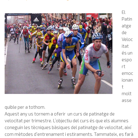
El
Patin
atge
de
Veloc
itat
és un
espo
rt
emoc
ionan
t
molt
asse
quible per a tothom.
Aquest any us tornem a oferir un curs de patinatge de
velocitat per trimestre. L’objectiu del curs és que els alumnes
coneguin les tècniques bàsiques del patinatge de velocitat, així
com mètodes d’entrenament i estiraments. Tammateix, es farà