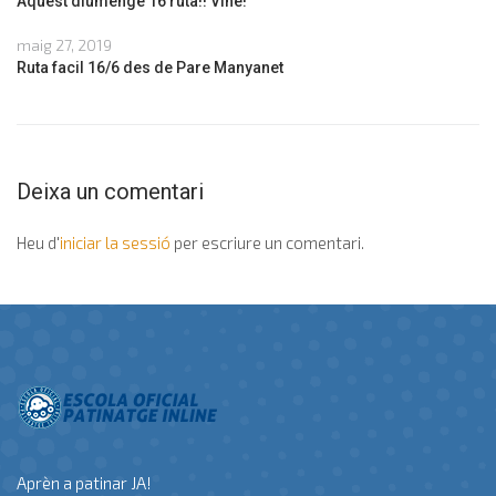
Aquest diumenge 16 ruta!! Vine!
maig 27, 2019
Ruta facil 16/6 des de Pare Manyanet
Deixa un comentari
Heu d'
iniciar la sessió
per escriure un comentari.
Aprèn a patinar JA!