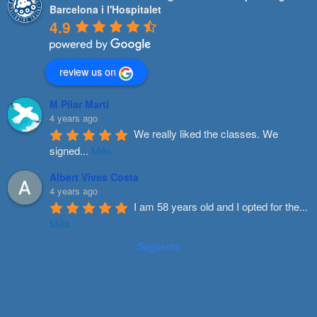
Barcelona i l'Hospitalet
4.9
review us on
M Pilar Marti
4 years ago
We really liked the classes. We 
signed
...
Més
Albert Vives Costa
4 years ago
I am 58 years old and I opted for the
...
Més
Següents