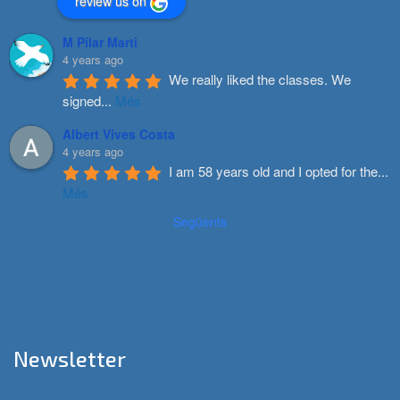
review us on
M Pilar Marti
4 years ago
We really liked the classes. We 
signed
...
Més
Albert Vives Costa
4 years ago
I am 58 years old and I opted for the
...
Més
Següents
Newsletter