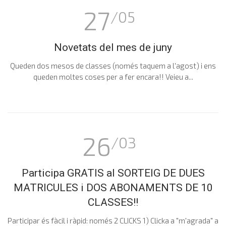
27
/05
Novetats del mes de juny
Queden dos mesos de classes (només taquem a l'agost) i ens
queden moltes coses per a fer encara!! Veieu a...
26
/03
Participa GRATIS al SORTEIG DE DUES
MATRICULES i DOS ABONAMENTS DE 10
CLASSES!!
Participar és fàcil i ràpid: només 2 CLICKS 1) Clicka a "m'agrada" a