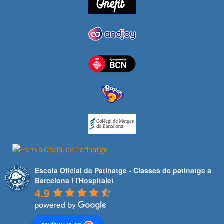
Escola Oficial de Patinatge - Classes de patinatge a
Barcelona i l'Hospitalet
4.9