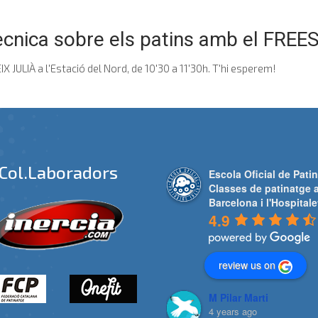
 tecnica sobre els patins amb el F
ULIÀ a l'Estació del Nord, de 10'30 a 11'30h. T'hi esperem!
Col.laboradors
Escola Oficial de Patin
Classes de patinatge 
Barcelona i l'Hospitale
4.9
review us on
M Pilar Marti
4 years ago