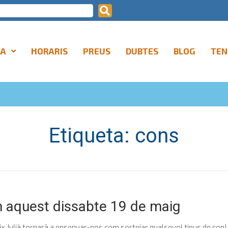
LA
HORARIS
PREUS
DUBTES
BLOG
TEN
Etiqueta:
cons
m aquest dissabte 19 de maig
eix Julià tornarà a ensenyar-nos com sortejar qualsevol tipus de con! E