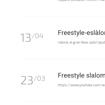
Freestyle-eslàl
13
/04
I demà, el gran Aleix Julià t'aj
Freestyle slalo
23
/03
https://www.youtube.com/watch