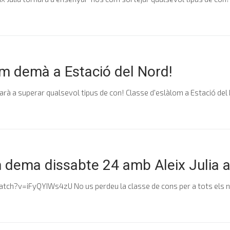
om demà a Estació del Nord!
udarà a superar qualsevol tipus de con! Classe d'eslàlom a Estació del 
m dema dissabte 24 amb Aleix Julia a
?v=iFyQYIWs4zU No us perdeu la classe de cons per a tots els nive