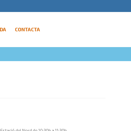
DA
CONTACTA
stació del Nord de 10:30h a 11:30h....