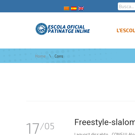
L’ESCO
\
Home
Cons
Freestyle-slalo
17
/05
I aquest dissabte... CONS!!! Al