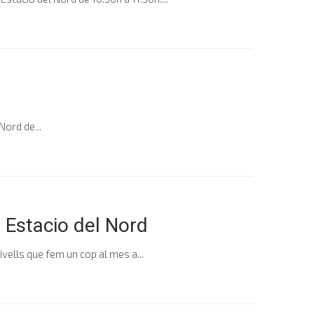
Nord de...
 Estacio del Nord
lls que fem un cop al mes a...