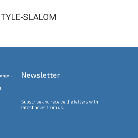
REESTYLE-SLALOM
Newsletter
atge -
a
t
Subscribe and receive the letters with
latest news from us.