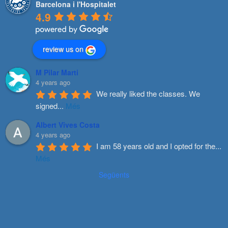
Barcelona i l'Hospitalet
4.9
review us on
M Pilar Marti
4 years ago
We really liked the classes. We 
signed
...
Més
Albert Vives Costa
4 years ago
I am 58 years old and I opted for the
...
Més
Següents