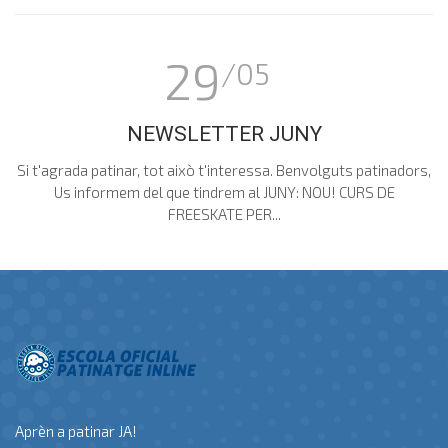
29
/05
NEWSLETTER JUNY
Si t'agrada patinar, tot això t'interessa. Benvolguts patinadors,
Us informem del que tindrem al JUNY: NOU! CURS DE
FREESKATE PER...
Aprèn a patinar JA!