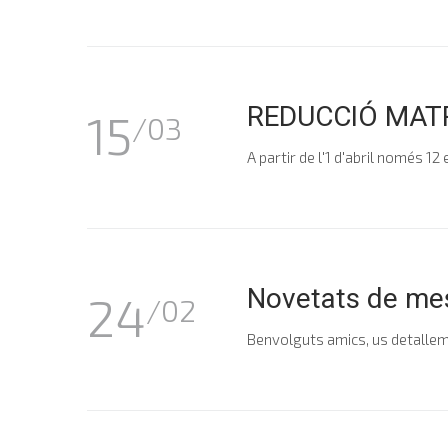
REDUCCIÓ MATR
15
/03
A partir de l'1 d'abril només 1
Novetats de me
24
/02
Benvolguts amics, us detallem 