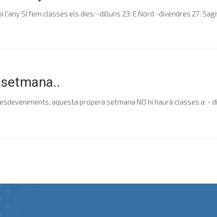
l'any SÍ fem classes els dies: -dilluns 23: E.Nord -divendres 27: Sagrer
 setmana..
deveniments, aquesta propera setmana NO hi haurà classes a: - dima