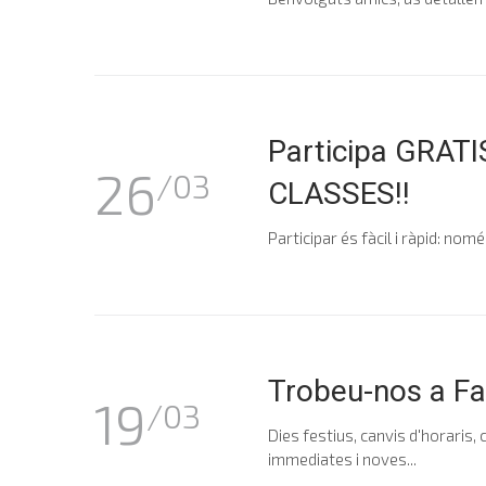
Participa GRAT
26
/03
CLASSES!!
Participar és fàcil i ràpid: nomé
Trobeu-nos a Fa
19
/03
Dies festius, canvis d'horaris
immediates i noves...