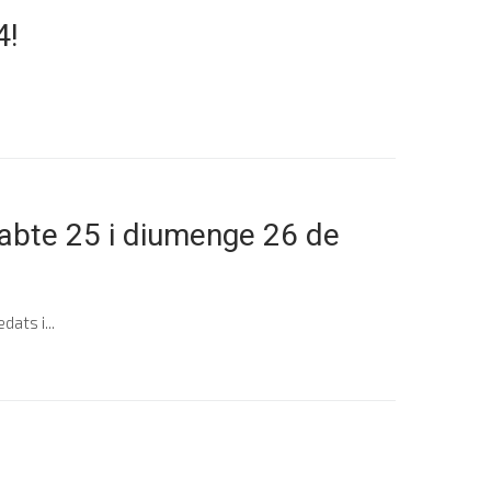
4!
bte 25 i diumenge 26 de
ats i...