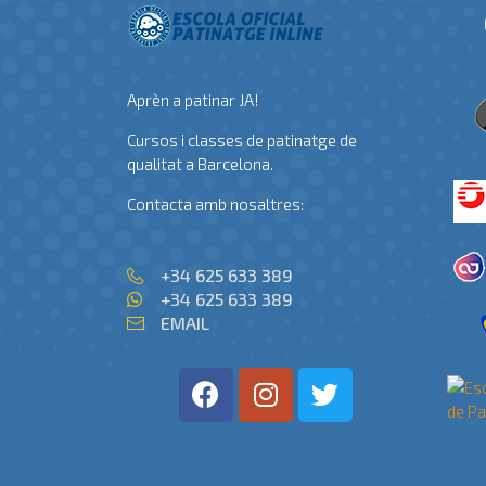
Aprèn a patinar JA!
Cursos i classes de patinatge de
qualitat a Barcelona.
Contacta amb nosaltres:
+34 625 633 389
+34 625 633 389
EMAIL