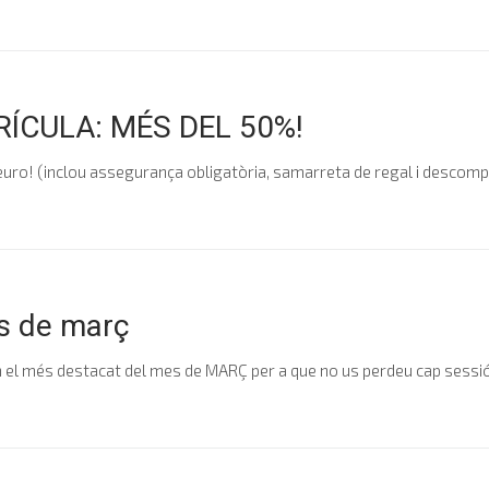
ÍCULA: MÉS DEL 50%!
2 euro! (inclou assegurança obligatòria, samarreta de regal i descompte
s de març
el més destacat del mes de MARÇ per a que no us perdeu cap sessió, 