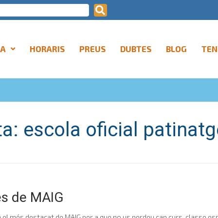
LA
HORARIS
PREUS
DUBTES
BLOG
TEN
ta:
escola oficial patinatg
es de MAIG
l més destacat de MAIG per a que no us perdeu cap curs, classe especi