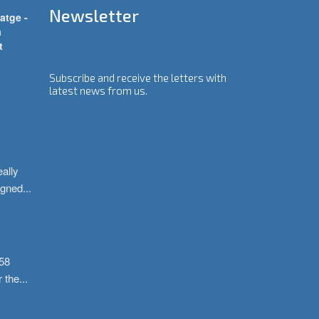
Newsletter
atge -
a
t
Subscribe and receive the letters with
latest news from us.
ally 
igned
...
58 
r the
...