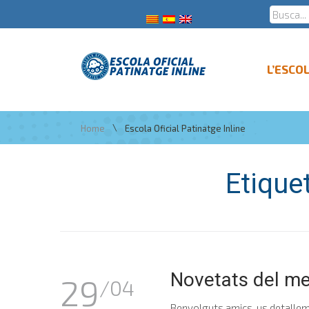
L’ESCO
\
Home
Escola Oficial Patinatge Inline
Etique
Novetats del m
29
/04
Benvolguts amics, us detallem e