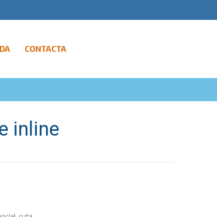
DA
CONTACTA
e inline
al, ruta......