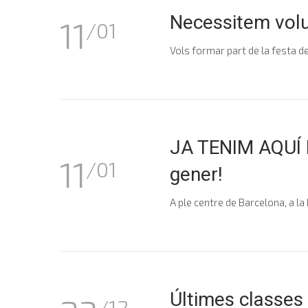
Necessitem volu
11
/01
Vols formar part de la festa de
JA TENIM AQUÍ 
11
/01
gener!
A ple centre de Barcelona, a l
Últimes classes 
/12