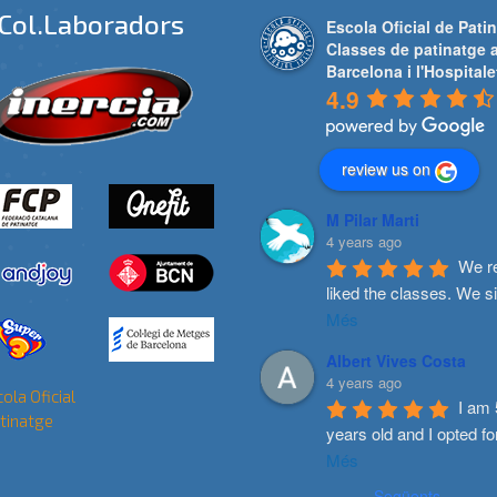
Col.laboradors
Escola Oficial de Patin
Classes de patinatge 
Barcelona i l'Hospitale
4.9
review us on
M Pilar Marti
4 years ago
We re
liked the classes. We s
Més
Albert Vives Costa
4 years ago
I am 
years old and I opted fo
Més
Següents