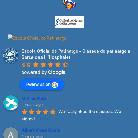
Escola Oficial de Patinatge - Classes de patinatge a
Barcelona i l'Hospitalet
4.9
review us on
M Pilar Marti
4 years ago
We really liked the classes. We 
signed
...
Més
Albert Vives Costa
4 years ago