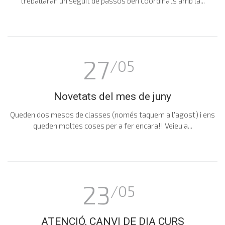
treballaran un seguit de passos ben coordinats amb la...
27
/05
Novetats del mes de juny
Queden dos mesos de classes (només taquem a l'agost) i ens
queden moltes coses per a fer encara!! Veieu a...
23
/05
ATENCIÓ, CANVI DE DIA CURS