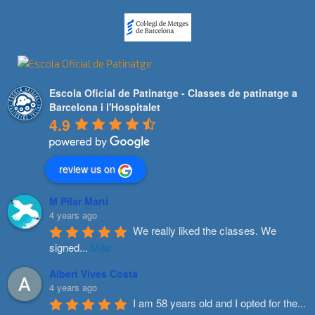
Escola Oficial de Patinatge - Classes de patinatge a
Barcelona i l'Hospitalet
4.9
review us on
M Pilar Marti
4 years ago
We really liked the classes. We 
signed
...
Més
Albert Vives Costa
4 years ago
I am 58 years old and I opted for the
...