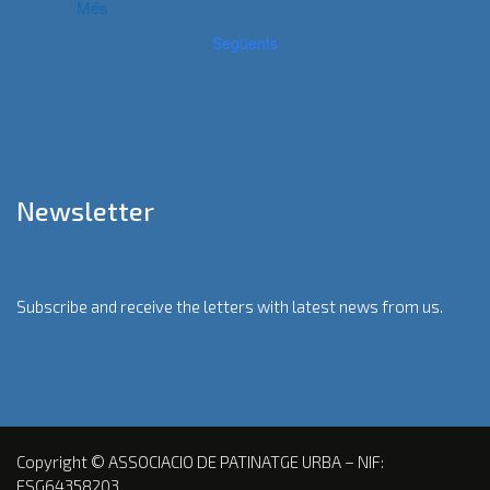
Més
Següents
Newsletter
Subscribe and receive the letters with latest news from us.
Copyright © ASSOCIACIO DE PATINATGE URBA – NIF:
ESG64358203