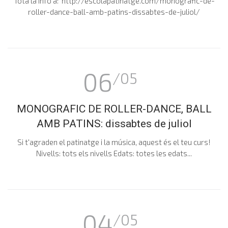
Tota la info a: http://escolapatinatge.com/monografic-de-
roller-dance-ball-amb-patins-dissabtes-de-juliol/
06
/05
MONOGRAFIC DE ROLLER-DANCE, BALL
AMB PATINS: dissabtes de juliol
Si t'agraden el patinatge i la música, aquest és el teu curs!
Nivells: tots els nivells Edats: totes les edats...
04
/05