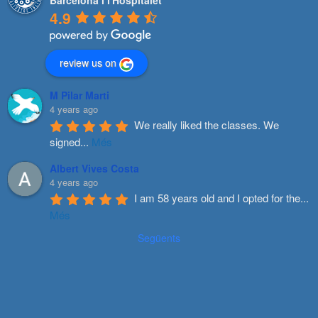
4.9
review us on
M Pilar Marti
4 years ago
We really liked the classes. We 
signed
...
Més
Albert Vives Costa
4 years ago
I am 58 years old and I opted for the
...
Més
Següents