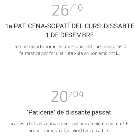
26
/10
1a PATICENA-SOPATÍ DEL CURS: DISSABTE
1 DE DESEMBRE
Ja tenim aquí la primera ruta+sopar del curs: una ocasió
fantàstica per fer una ruta xula en bon ambient i...
20
/04
"Paticena" de dissabte passat!
Gràcies a tots els qui vau venir pel bon ambient que feu!! El
proper trimestre (al juliol) fem un altre...