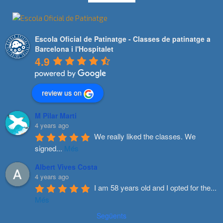
Escola Oficial de Patinatge - Classes de patinatge a
Barcelona i l'Hospitalet
4.9
review us on
M Pilar Marti
4 years ago
We really liked the classes. We 
signed
...
Més
Albert Vives Costa
4 years ago
I am 58 years old and I opted for the
...
Més
Següents