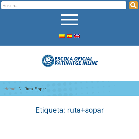
\
Home
Ruta+sopar
Etiqueta:
ruta+sopar