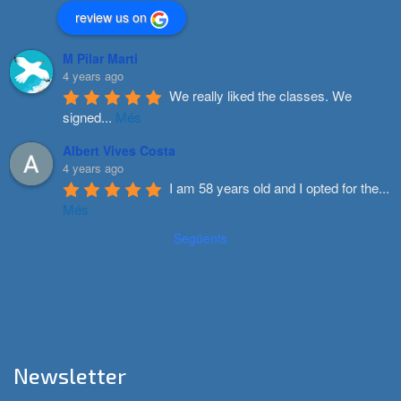
review us on
M Pilar Marti
4 years ago
We really liked the classes. We 
signed
...
Més
Albert Vives Costa
4 years ago
I am 58 years old and I opted for the
...
Més
Següents
Newsletter