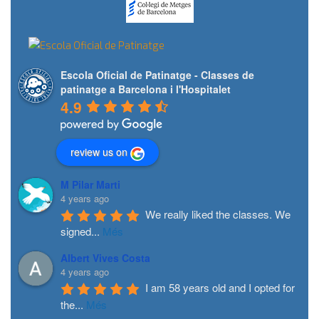
Escola Oficial de Patinatge - Classes de
patinatge a Barcelona i l'Hospitalet
4.9
review us on
M Pilar Marti
4 years ago
We really liked the classes. We 
signed
...
Més
Albert Vives Costa
4 years ago
I am 58 years old and I opted for 
the
...
Més