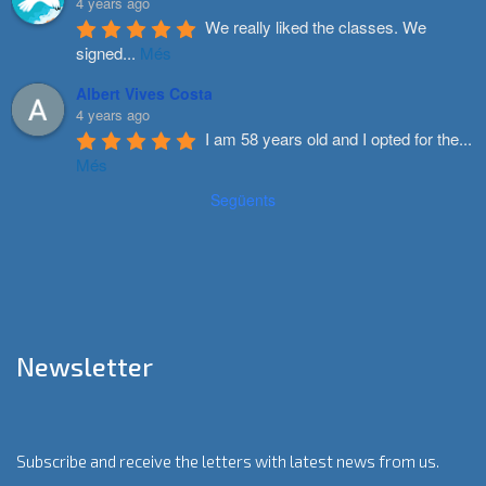
4 years ago
We really liked the classes. We 
signed
...
Més
Albert Vives Costa
4 years ago
I am 58 years old and I opted for the
...
Més
Següents
Newsletter
Subscribe and receive the letters with latest news from us.