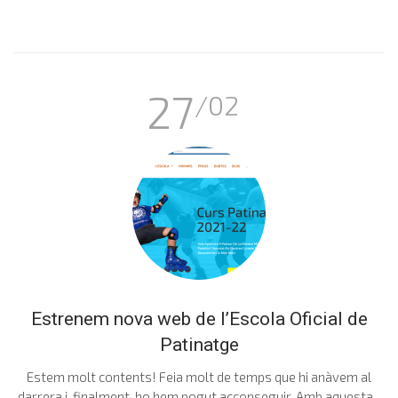
27
/02
Estrenem nova web de l’Escola Oficial de
Patinatge
Estem molt contents! Feia molt de temps que hi anàvem al
darrera i, finalment, ho hem pogut acconseguir. Amb aquesta...