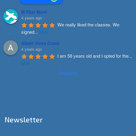
M Pilar Marti
4 years ago
We really liked the classes. We 
signed
...
Més
Albert Vives Costa
4 years ago
I am 58 years old and I opted for the
...
Més
Següents
Newsletter