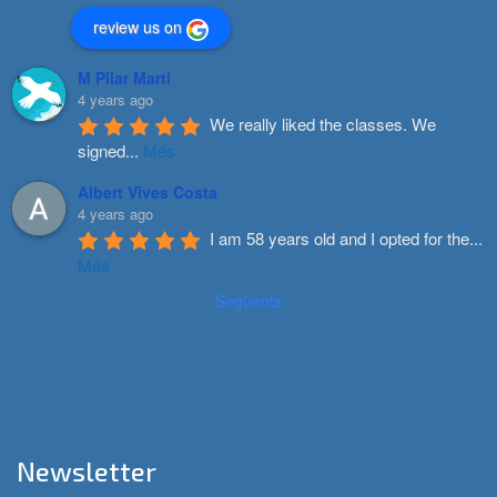
review us on
M Pilar Marti
4 years ago
We really liked the classes. We 
signed
...
Més
Albert Vives Costa
4 years ago
I am 58 years old and I opted for the
...
Més
Següents
Newsletter