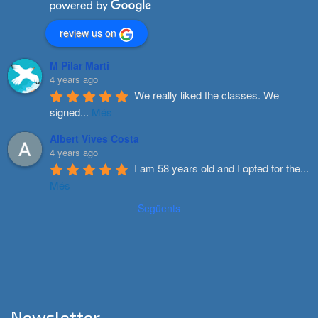
review us on
M Pilar Marti
4 years ago
We really liked the classes. We 
signed
...
Més
Albert Vives Costa
4 years ago
I am 58 years old and I opted for the
...
Més
Següents
Newsletter