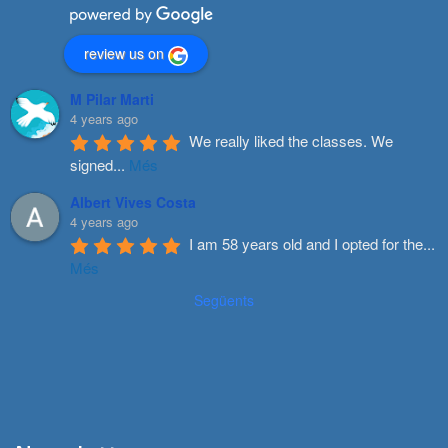
review us on
M Pilar Marti
4 years ago
We really liked the classes. We 
signed
...
Més
Albert Vives Costa
4 years ago
I am 58 years old and I opted for the
...
Més
Següents