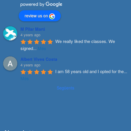
review us on
M Pilar Marti
4 years ago
We really liked the classes. We 
signed
...
Més
Albert Vives Costa
4 years ago
I am 58 years old and I opted for the
...
Més
Següents