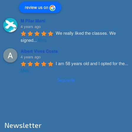
review us on
M Pilar Marti
4 years ago
We really liked the classes. We 
signed
...
Més
Albert Vives Costa
4 years ago
I am 58 years old and I opted for the
...
Més
Següents
Newsletter