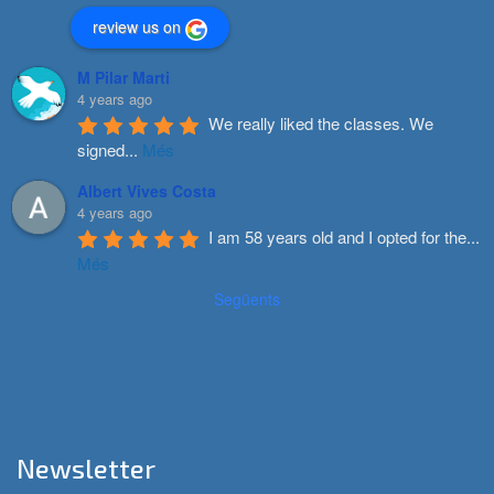
review us on
M Pilar Marti
4 years ago
We really liked the classes. We 
signed
...
Més
Albert Vives Costa
4 years ago
I am 58 years old and I opted for the
...
Més
Següents
Newsletter