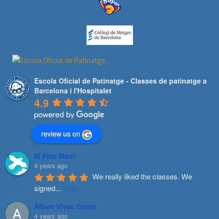
Escola Oficial de Patinatge - Classes de patinatge a
Barcelona i l'Hospitalet
4.9
review us on
M Pilar Marti
4 years ago
We really liked the classes. We 
signed
...
Més
Albert Vives Costa
4 years ago