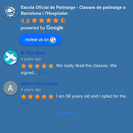
Escola Oficial de Patinatge - Classes de patinatge a
Barcelona i l'Hospitalet
4.9
review us on
M Pilar Marti
4 years ago
We really liked the classes. We 
signed
...
Més
Albert Vives Costa
4 years ago
I am 58 years old and I opted for the
...
Més
Següents