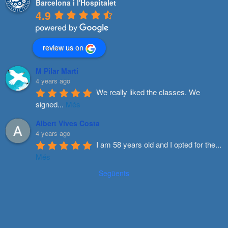
Barcelona i l'Hospitalet
4.9
review us on
M Pilar Marti
4 years ago
We really liked the classes. We 
signed
...
Més
Albert Vives Costa
4 years ago
I am 58 years old and I opted for the
...
Més
Següents