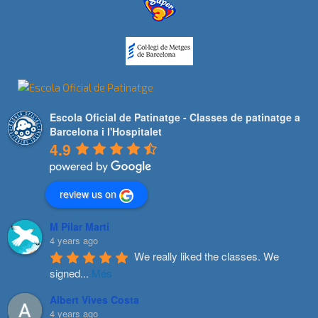
Escola Oficial de Patinatge - Classes de patinatge a
Barcelona i l'Hospitalet
4.9
review us on
M Pilar Marti
4 years ago
We really liked the classes. We 
signed
...
Més
Albert Vives Costa
4 years ago