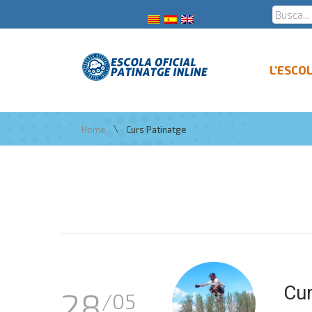
L’ESCO
\
Home
Curs Patinatge
Cur
28
/05