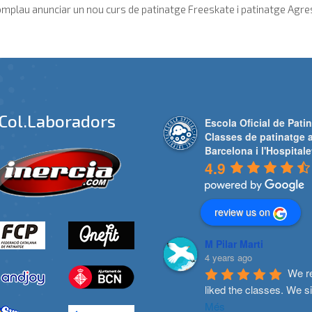
mplau anunciar un nou curs de patinatge Freeskate i patinatge Agressi
Col.laboradors
Escola Oficial de Patin
Classes de patinatge 
Barcelona i l'Hospitale
4.9
review us on
M Pilar Marti
4 years ago
We re
liked the classes. We s
Més