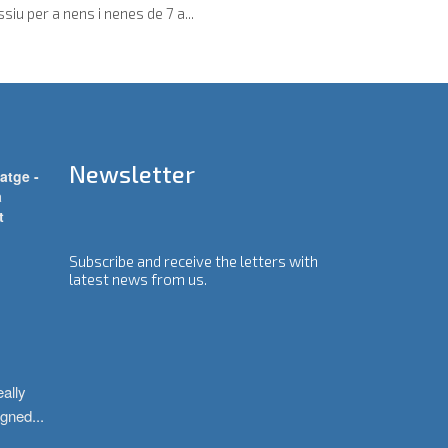
u per a nens i nenes de 7 a...
Newsletter
atge -
a
t
Subscribe and receive the letters with
latest news from us.
ally 
igned
...