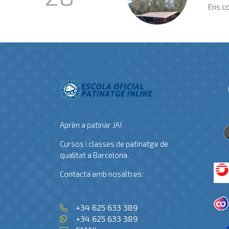
Ens co
Aprèn a patinar JA!
Cursos i classes de patinatge de
qualitat a Barcelona.
Contacta amb nosaltres:
+34 625 633 389
+34 625 633 389