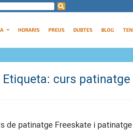
LA
HORARIS
PREUS
DUBTES
BLOG
TEN
Etiqueta:
curs patinatge
s de patinatge Freeskate i patinatge