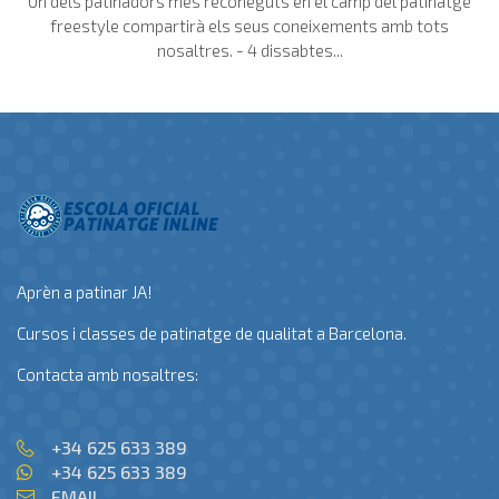
Un dels patinadors més reconeguts en el camp del patinatge
freestyle compartirà els seus coneixements amb tots
nosaltres. - 4 dissabtes...
Aprèn a patinar JA!
Cursos i classes de patinatge de qualitat a Barcelona.
Contacta amb nosaltres:
+34 625 633 389
+34 625 633 389
EMAIL