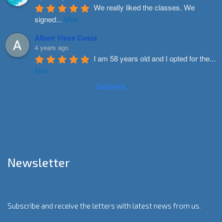
We really liked the classes. We 
signed
...
Més
Albert Vives Costa
4 years ago
I am 58 years old and I opted for the
...
Més
Següents
Newsletter
Subscribe and receive the letters with latest news from us.