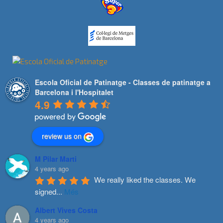
Escola Oficial de Patinatge - Classes de patinatge a
Barcelona i l'Hospitalet
4.9
review us on
M Pilar Marti
4 years ago
We really liked the classes. We 
signed
...
Més
Albert Vives Costa
4 years ago