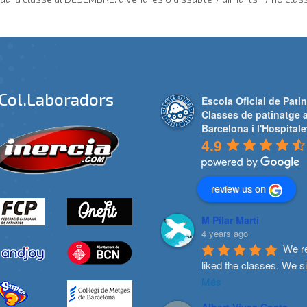
Col.laboradors
Escola Oficial de Patin
Classes de patinatge 
Barcelona i l'Hospitale
4.9
review us on
M Pilar Marti
4 years ago
We re
liked the classes. We s
Més