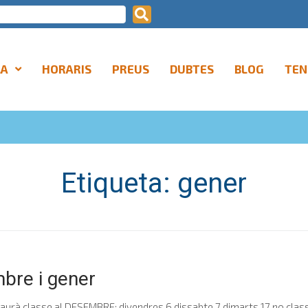
LA
HORARIS
PREUS
DUBTES
BLOG
TEN
Etiqueta:
gener
mbre i gener
aurà classe al DESEMBRE: divendres 6 dissabte 7 dimarts 17 no classe