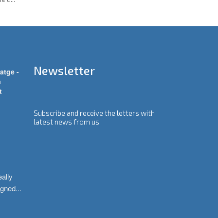
Newsletter
atge -
a
t
Subscribe and receive the letters with
latest news from us.
ally 
igned
...