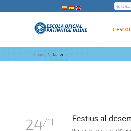
L’ESCO
\
Home
Gener
Festius al dese
24
/11
Us passem els dies que NO hi h