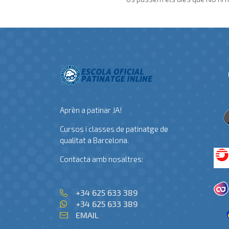
Aprèn a patinar JA!
Cursos i classes de patinatge de
qualitat a Barcelona.
Contacta amb nosaltres:
+34 625 633 389
+34 625 633 389
EMAIL