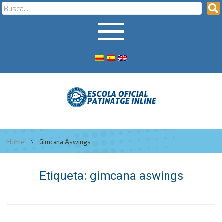
\
Home
Gimcana Aswings
Etiqueta:
gimcana aswings