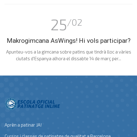
25
/02
Makrogimcana AsWings! Hi vols participar?
Apunteu-vos a la gimcana sobre patins que tindrà lloc a vàries
ciutats d'Espanya alhora el dissabte 14 de març per...
Aprèn a patinar JA!
Cursos i classes de patinatge de qualitat a Barcelona.