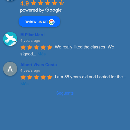
4.9
review us on
M Pilar Marti
4 years ago
We really liked the classes. We 
signed
...
Més
Albert Vives Costa
4 years ago
I am 58 years old and I opted for the
...
Més
Següents