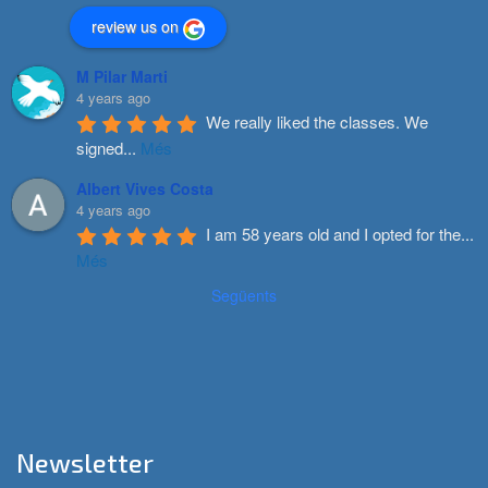
review us on
M Pilar Marti
4 years ago
We really liked the classes. We 
signed
...
Més
Albert Vives Costa
4 years ago
I am 58 years old and I opted for the
...
Més
Següents
Newsletter