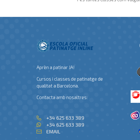
Aprèn a patinar JA!
Cursos i classes de patinatge de
qualitat a Barcelona.
Contacta amb nosaltres:
+34 625 633 389
+34 625 633 389
EMAIL