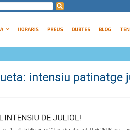
LA
HORARIS
PREUS
DUBTES
BLOG
TEN
queta:
intensiu patinatge j
L'INTENSIU DE JULIOL!
de l'1 al 31 de juliol entre 10 horaris setmanals! PER VENIR: no cal av