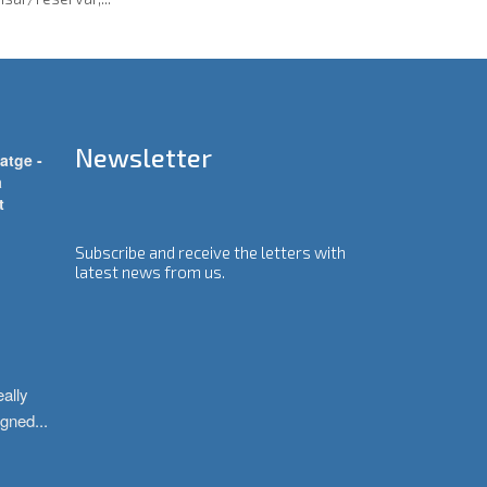
Newsletter
atge -
a
t
Subscribe and receive the letters with
latest news from us.
ally 
igned
...