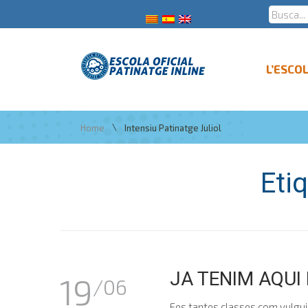
L’ESCO
\
Home
Intensiu Patinatge Juliol
Eti
JA TENIM AQUI 
19
/06
Fes tantes classes com vulguis 