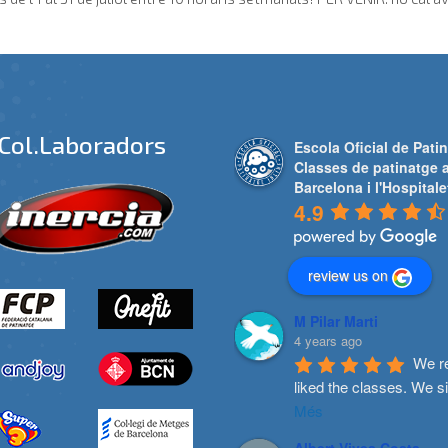
Col.laboradors
Escola Oficial de Patin
Classes de patinatge 
Barcelona i l'Hospitale
4.9
review us on
M Pilar Marti
4 years ago
We re
liked the classes. We s
Més