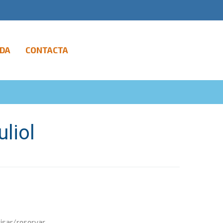
DA
CONTACTA
uliol
isar/reservar,...