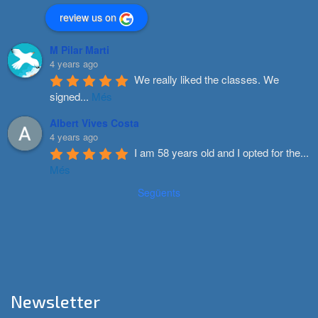
review us on
M Pilar Marti
4 years ago
We really liked the classes. We 
signed
...
Més
Albert Vives Costa
4 years ago
I am 58 years old and I opted for the
...
Més
Següents
Newsletter