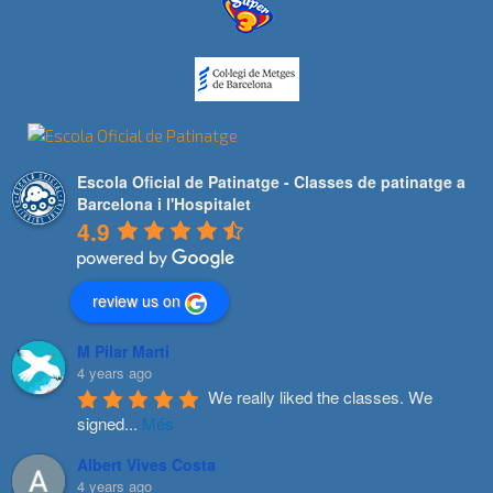
Escola Oficial de Patinatge - Classes de patinatge a
Barcelona i l'Hospitalet
4.9
review us on
M Pilar Marti
4 years ago
We really liked the classes. We 
signed
...
Més
Albert Vives Costa
4 years ago