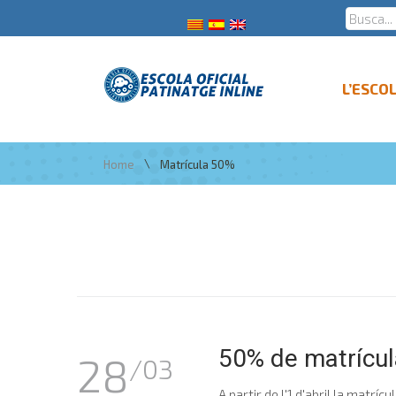
L’ESCO
\
Home
Matrícula 50%
50% de matrícula
28
/03
A partir de l'1 d'abril la matr