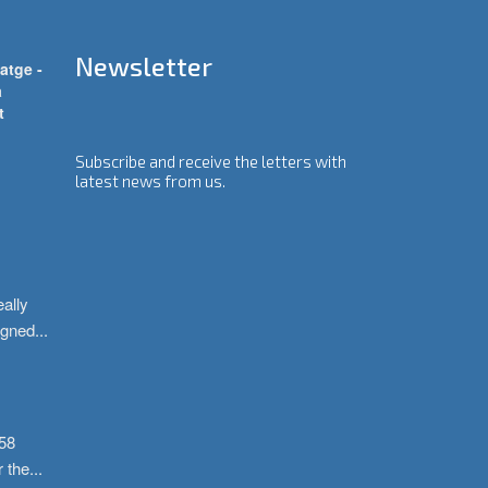
Newsletter
atge -
a
t
Subscribe and receive the letters with
latest news from us.
ally 
igned
...
58 
r the
...