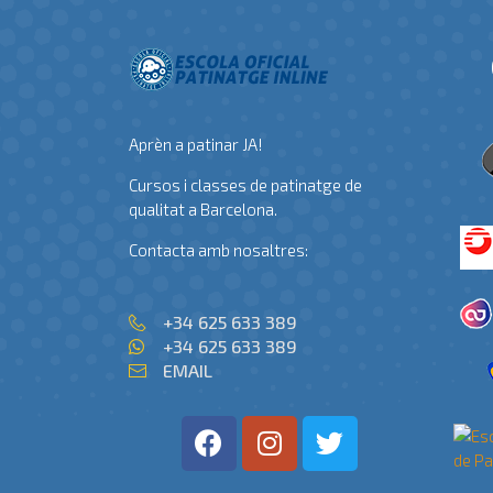
Aprèn a patinar JA!
Cursos i classes de patinatge de
qualitat a Barcelona.
Contacta amb nosaltres:
+34 625 633 389
+34 625 633 389
EMAIL