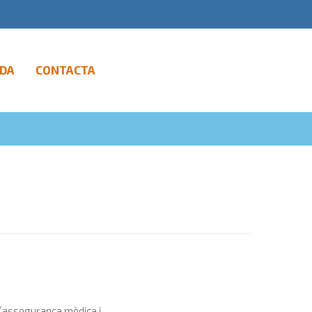
DA
CONTACTA
(assegurança mèdica i...