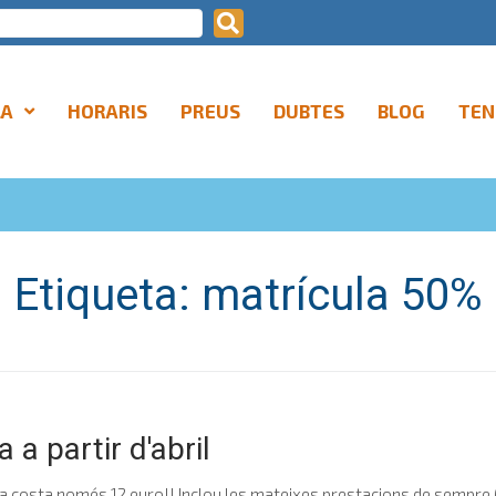
LA
HORARIS
PREUS
DUBTES
BLOG
TEN
Etiqueta:
matrícula 50%
 a partir d'abril
ícula costa només 12 euro!! Inclou les mateixes prestacions de sempre 