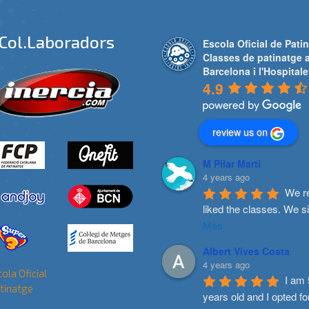
Col.laboradors
Escola Oficial de Patin
Classes de patinatge 
Barcelona i l'Hospitale
4.9
review us on
M Pilar Marti
4 years ago
We re
liked the classes. We s
Més
Albert Vives Costa
4 years ago
I am 
years old and I opted fo