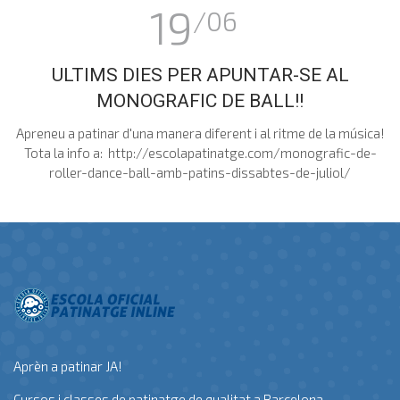
19
/06
ULTIMS DIES PER APUNTAR-SE AL
MONOGRAFIC DE BALL!!
Apreneu a patinar d'una manera diferent i al ritme de la música!
Tota la info a: http://escolapatinatge.com/monografic-de-
roller-dance-ball-amb-patins-dissabtes-de-juliol/
Aprèn a patinar JA!
Cursos i classes de patinatge de qualitat a Barcelona.