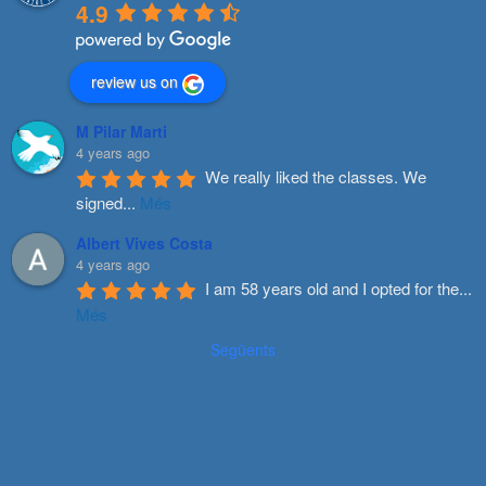
4.9
review us on
M Pilar Marti
4 years ago
We really liked the classes. We 
signed
...
Més
Albert Vives Costa
4 years ago
I am 58 years old and I opted for the
...
Més
Següents