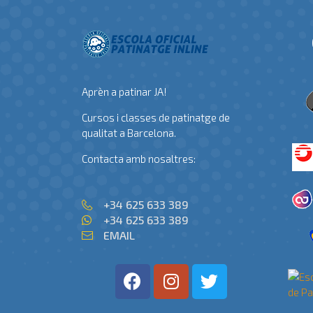
Aprèn a patinar JA!
Cursos i classes de patinatge de
qualitat a Barcelona.
Contacta amb nosaltres:
+34 625 633 389
+34 625 633 389
EMAIL