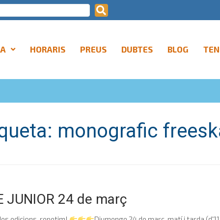
LA
HORARIS
PREUS
DUBTES
BLOG
TEN
iqueta:
monografic freesk
 JUNIOR 24 de març
des edicions, repetim!
Diumenge 24 de març, matí i tarda (d'11 a