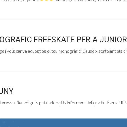
OGRAFIC FREESKATE PER A JUNIO
tge i vols canya aquest és el teu monogràfic! Gaudeix sortejant els d
UNY
t'interessa. Benvolguts patinadors, Us informem del que tindrem al J