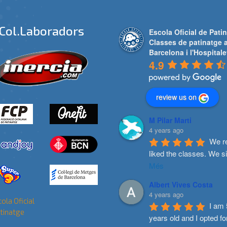
Col.laboradors
Escola Oficial de Patin
Classes de patinatge 
Barcelona i l'Hospitale
4.9
review us on
M Pilar Marti
4 years ago
We re
liked the classes. We s
Més
Albert Vives Costa
4 years ago
I am 
years old and I opted fo