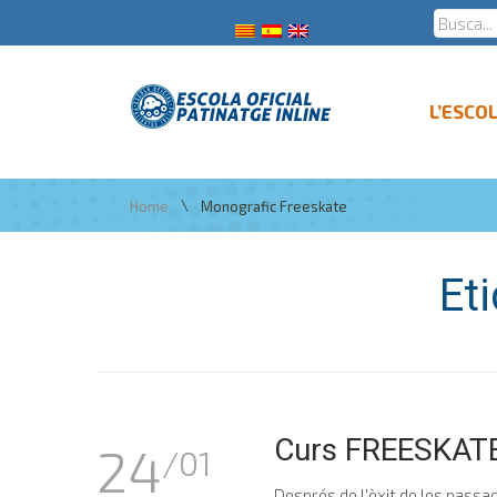
L’ESCO
\
Home
Monografic Freeskate
Et
Curs FREESKATE
24
/01
Després de l'èxit de les passa