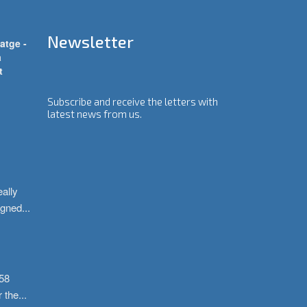
Newsletter
atge -
a
t
Subscribe and receive the letters with
latest news from us.
ally 
igned
...
58 
r the
...