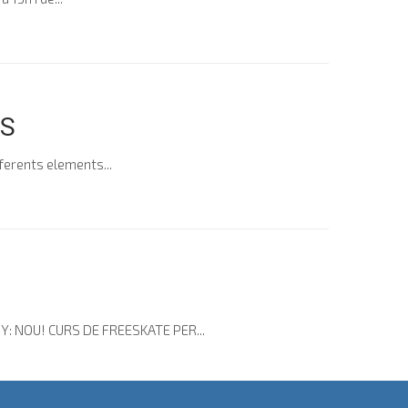
RS
iferents elements...
UNY: NOU! CURS DE FREESKATE PER...