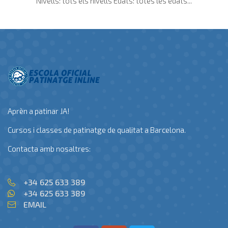
Nivells: tots els nivells Edats: totes les edats...
Aprèn a patinar JA!
Cursos i classes de patinatge de qualitat a Barcelona.
Contacta amb nosaltres:
+34 625 633 389
+34 625 633 389
EMAIL