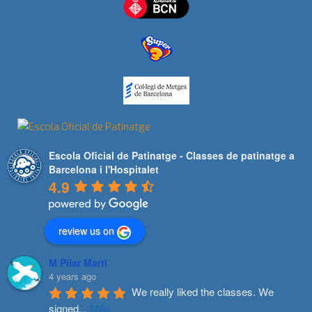
Escola Oficial de Patinatge - Classes de patinatge a
Barcelona i l'Hospitalet
4.9
review us on
M Pilar Marti
4 years ago
We really liked the classes. We 
signed
...
Més