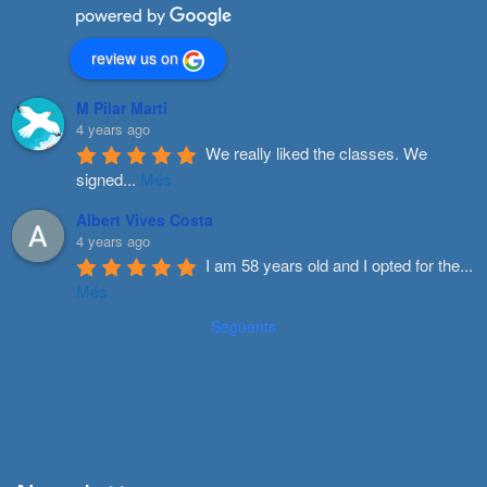
review us on
M Pilar Marti
4 years ago
We really liked the classes. We 
signed
...
Més
Albert Vives Costa
4 years ago
I am 58 years old and I opted for the
...
Més
Següents