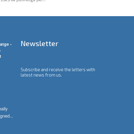
Newsletter
atge -
a
t
Subscribe and receive the letters with
latest news from us.
ally 
igned
...