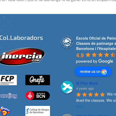
Col.laboradors
Escola Oficial de Patin
Classes de patinatge 
Barcelona i l'Hospitale
4.9
review us on
M Pilar Marti
4 years ago
We re
liked the classes. We s
Més