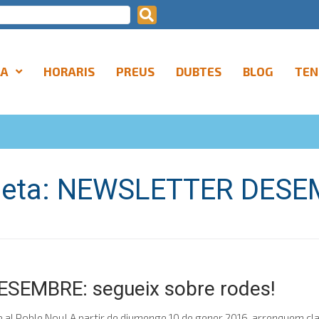
LA
HORARIS
PREUS
DUBTES
BLOG
TEN
ueta:
NEWSLETTER DESE
EMBRE: segueix sobre rodes!
al Poble Nou! A partir de diumenge 10 de gener 2016, arrenquem clas