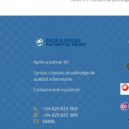
Aprèn a patinar JA!
Cursos i classes de patinatge de
qualitat a Barcelona.
Contacta amb nosaltres:
+34 625 633 389
+34 625 633 389
EMAIL