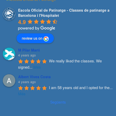
Escola Oficial de Patinatge - Classes de patinatge a
Barcelona i l'Hospitalet
4.9
review us on
M Pilar Marti
4 years ago
We really liked the classes. We 
signed
...
Més
Albert Vives Costa
4 years ago
I am 58 years old and I opted for the
...
Més
Següents