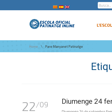
L’ESCO
\
Home
Pare Manyanet Patinatge
Etiq
Diumenge 24 fem
22
/09
Diumenge 24 de setembre fem c