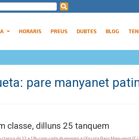
LA
HORARIS
PREUS
DUBTES
BLOG
TEN
ueta:
pare manyanet pati
 classe, dilluns 25 tanquem
lasse de 12 a 13h com cada diumenge a l'Escola Pare Manyanet (C/ P