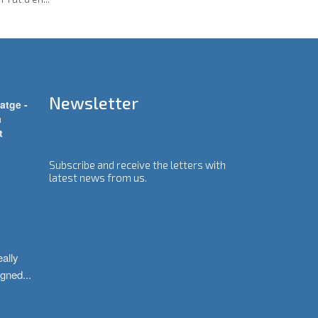
Newsletter
atge -
a
t
Subscribe and receive the letters with
latest news from us.
ally 
igned
...