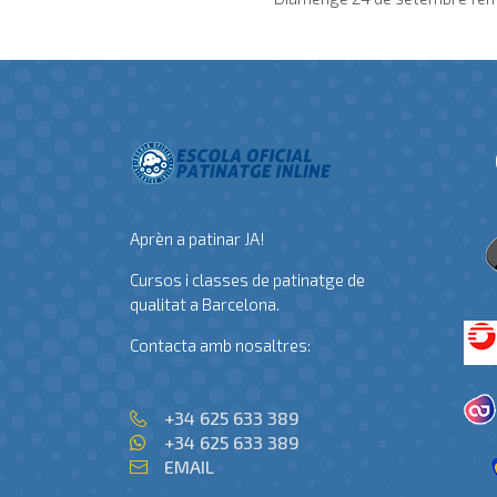
Aprèn a patinar JA!
Cursos i classes de patinatge de
qualitat a Barcelona.
Contacta amb nosaltres:
+34 625 633 389
+34 625 633 389
EMAIL