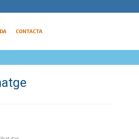
DA
CONTACTA
natge
rat d'en...