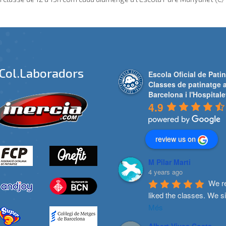
Col.laboradors
Escola Oficial de Patin
Classes de patinatge 
Barcelona i l'Hospitale
4.9
review us on
M Pilar Marti
4 years ago
We re
liked the classes. We s
Més